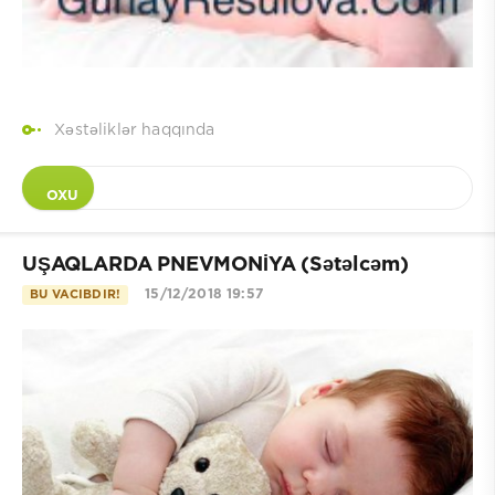
Xəstəliklər haqqında
OXU
UŞAQLARDA PNEVMONİYA (Sətəlcəm)
15/12/2018 19:57
BU VACIBDIR!