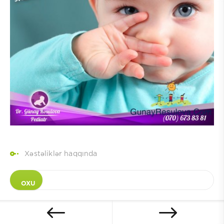
Xəstəliklər haqqında
OXU