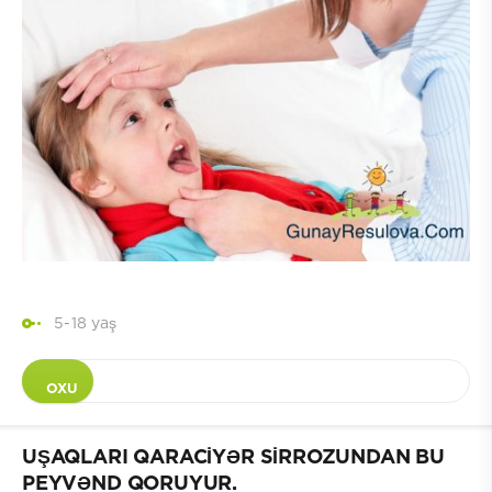
5-18 yaş
OXU
UŞAQLARI QARACİYƏR SİRROZUNDAN BU
PEYVƏND QORUYUR.