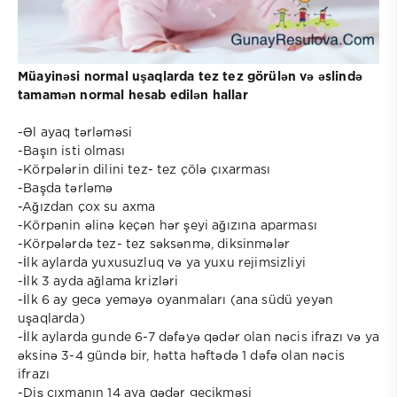
Müayinəsi normal uşaqlarda tez tez görülən və əslində
tamamən normal hesab edilən hallar
-Əl ayaq tərləməsi
-Başın isti olması
-Körpələrin dilini tez- tez çölə çıxarması
-Başda tərləmə
-Ağızdan çox su axma
-Körpənin əlinə keçən hər şeyi ağızına aparması
-Körpələrdə tez- tez səksənmə, diksinmələr
-İlk aylarda yuxusuzluq və ya yuxu rejimsizliyi
-İlk 3 ayda ağlama krizləri
-İlk 6 ay gecə yeməyə oyanmaları (ana südü yeyən
uşaqlarda)
-İlk aylarda gunde 6-7 dəfəyə qədər olan nəcis ifrazı və ya
əksinə 3-4 gündə bir, hətta həftədə 1 dəfə olan nəcis
ifrazı
-Diş çıxmanın 14 aya qədər gecikməsi