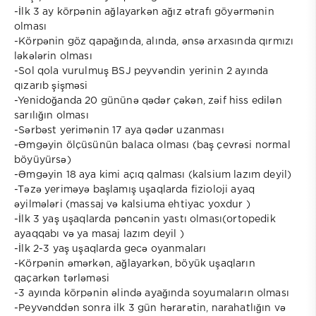
-İlk 3 ay körpənin ağlayarkən ağız ətrafı göyərmənin
olması
-Körpənin göz qapağında, alında, ənsə arxasında qırmızı
ləkələrin olması
-Sol qola vurulmuş BSJ peyvəndin yerinin 2 ayında
qızarıb şişməsi
-Yenidoğanda 20 gününə qədər çəkən, zəif hiss edilən
sarılığın olması
-Sərbəst yerimənin 17 aya qədər uzanması
-Əmgəyin ölçüsünün balaca olması (baş çevrəsi normal
böyüyürsə)
-Əmgəyin 18 aya kimi açıq qalması (kalsium lazım deyil)
-Təzə yeriməyə başlamış uşaqlarda fizioloji ayaq
əyilmələri (massaj və kalsiuma ehtiyac yoxdur )
-İlk 3 yaş uşaqlarda pəncənin yastı olması(ortopedik
ayaqqabı və ya masaj lazım deyil )
-İlk 2-3 yaş uşaqlarda gecə oyanmaları
-Körpənin əmərkən, ağlayarkən, böyük uşaqların
qaçarkən tərləməsi
-3 ayında körpənin əlində ayağında soyumaların olması
-Peyvənddən sonra ilk 3 gün hərarətin, narahatlığın və