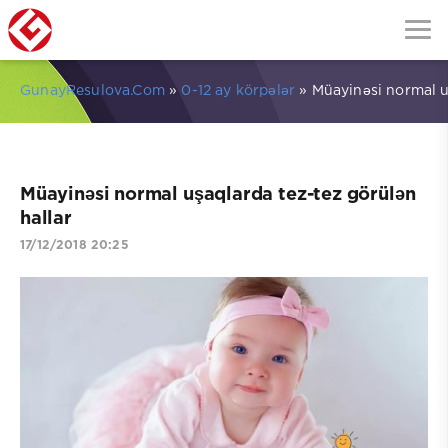
GunayResulova.Com
»
0-12 ay körpələr
» Müayinəsi normal u
Müayinəsi normal uşaqlarda tez-tez görülən
hallar
17/12/2018 20:25