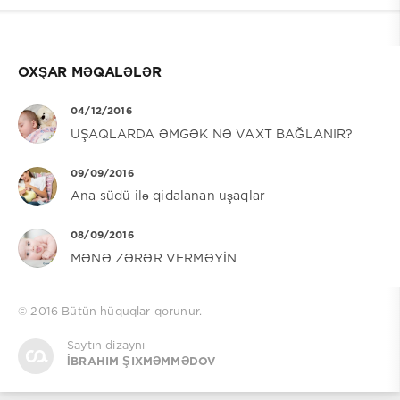
OXŞAR MƏQALƏLƏR
04/12/2016
UŞAQLARDA ƏMGƏK NƏ VAXT BAĞLANIR?
09/09/2016
Ana südü ilə qidalanan uşaqlar
08/09/2016
MƏNƏ ZƏRƏR VERMƏYİN
© 2016
Bütün hüquqlar qorunur.
Saytın dizaynı
İBRAHIM ŞIXMƏMMƏDOV