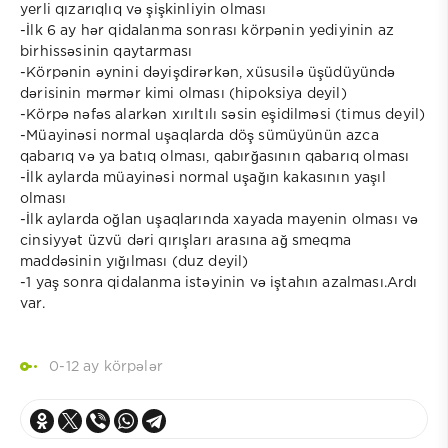
yerli qızarıqlıq və şişkinliyin olması
-İlk 6 ay hər qidalanma sonrası körpənin yediyinin az
birhissəsinin qaytarması
-Körpənin əynini dəyişdirərkən, xüsusilə üşüdüyündə
dərisinin mərmər kimi olması (hipoksiya deyil)
-Körpə nəfəs alarkən xırıltılı səsin eşidilməsi (timus deyil)
-Müayinəsi normal uşaqlarda döş sümüyünün azca
qabarıq və ya batıq olması, qabırğasının qabarıq olması
-İlk aylarda müayinəsi normal uşağın kakasının yaşıl
olması
-İlk aylarda oğlan uşaqlarında xayada mayenin olması və
cinsiyyət üzvü dəri qırışları arasına ağ smeqma
maddəsinin yığılması (duz deyil)
-1 yaş sonra qidalanma istəyinin və iştahın azalması.Ardı
var.
0-12 ay körpələr