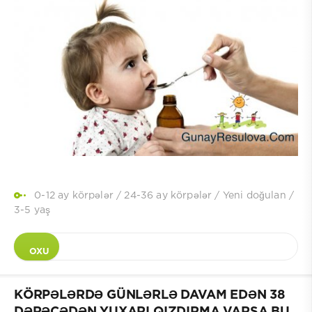
0-12 ay körpələr
/
24-36 ay körpələr
/
Yeni doğulan
/
3-5 yaş
OXU
KÖRPƏLƏRDƏ GÜNLƏRLƏ DAVAM EDƏN 38