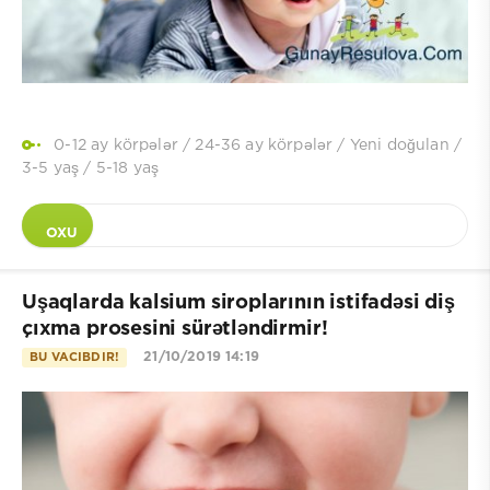
0-12 ay körpələr
/
24-36 ay körpələr
/
Yeni doğulan
/
3-5 yaş
/
5-18 yaş
OXU
Uşaqlarda kalsium siroplarının istifadəsi diş
çıxma prosesini sürətləndirmir!
21/10/2019 14:19
BU VACIBDIR!