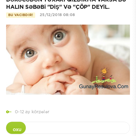
DƏRƏCƏDƏN YUXARI QIZDIRMA VARSA BU
HALIN SƏBƏBİ "DİŞ" VƏ "ÇÖP" DEYİL.
25/12/2018 08:08
BU VACIBDIR!
0-12 ay körpələr
OXU