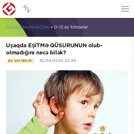
GunayResulova.Com
» 0-12 ay körpələr
Uşaqda EŞİTMƏ QÜSURUNUN olub-
olmadığını necə bilək?
30/04/2020 22:40
BU VACIBDIR!