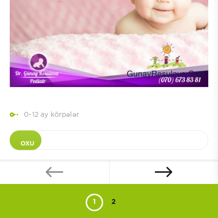
0-12 ay körpələr
OXU
1
2