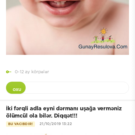
0-12 ay körpələr
OXU
İki fərqli adla eyni dərmanı uşağa verməniz
ölümcül ola bilər. Diqqət!!!
21/10/2019 13:22
BU VACIBDIR!