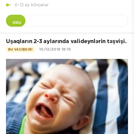
0-12 ay körpələr
OXU
Uşaqların 2-3 aylarında valideynlərin təşvişi.
10/12/2018 18:15
BU VACIBDIR!