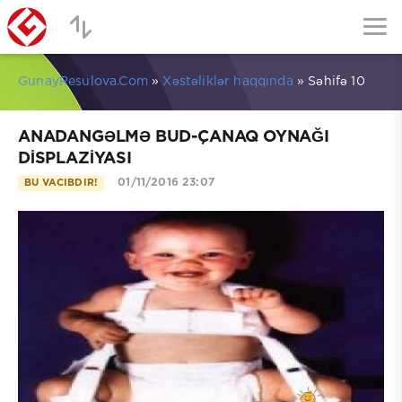
GunayResulova.Com
»
Xəstəliklər haqqında
» Səhifə 10
ANADANGƏLMƏ BUD-ÇANAQ OYNAĞI
DİSPLAZİYASI
01/11/2016 23:07
BU VACIBDIR!