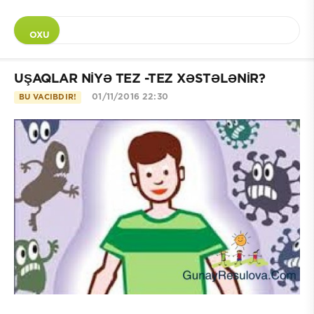
OXU
UŞAQLAR NİYƏ TEZ -TEZ XƏSTƏLƏNİR?
01/11/2016 22:30
BU VACIBDIR!