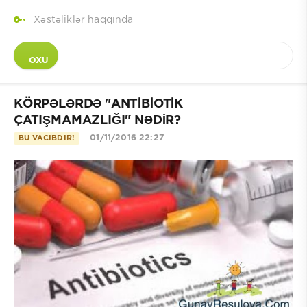
Xəstəliklər haqqında
OXU
KÖRPƏLƏRDƏ "ANTİBİOTİK
ÇATIŞMAMAZLIĞI" NƏDİR?
01/11/2016 22:27
BU VACIBDIR!