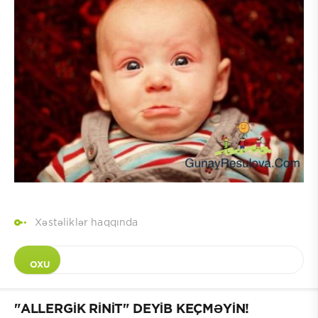
Xəstəliklər haqqında
OXU
"ALLERGİK RİNİT" DEYİB KEÇMƏYİN!