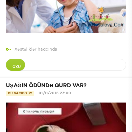
Xəstəliklər haqqında
OXU
UŞAĞIN ÖDÜNDƏ QURD VAR?
01/11/2016 23:00
BU VACIBDIR!