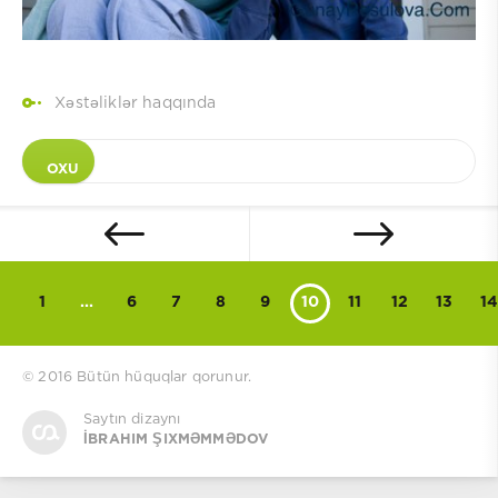
Xəstəliklər haqqında
OXU
1
...
6
7
8
9
10
11
12
13
14
© 2016
Bütün hüquqlar qorunur.
Saytın dizaynı
İBRAHIM ŞIXMƏMMƏDOV