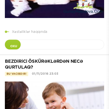
Xəstəliklər haqqında
OXU
BEZDİRİCİ ÖSKÜRƏKLƏRDƏN NECƏ
QURTULAQ?
01/11/2016 23:03
BU VACIBDIR!