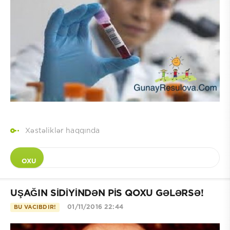
Xəstəliklər haqqında
OXU
UŞAĞIN SİDİYİNDƏN PİS QOXU GƏLƏRSƏ!
01/11/2016 22:44
BU VACIBDIR!