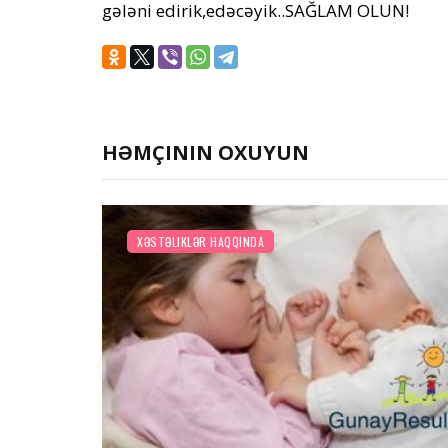
gələni edirik,edəcəyik..SAĞLAM OLUN!
HƏMÇININ OXUYUN
XƏSTƏLIKLƏR HAQQINDA