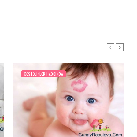
XƏSTƏLIKLƏR HAQQINDA