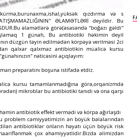
kürmə,burunaxma,ishal,yüksək qızdırma və s
F
ATIŞMAMAZLIĞININ" ƏLAMƏTLƏRİ deyildir. Bu
SDUR.Bu əlamətlərə görə(əsasəndə "boğazı gəldi"
aşlamaq 1 günah, Bu antibiotiki həkimin deyil
zanın düzgün təyin edilmədən körpəyə verilməsi 2ci
an qalxar qalxmaz antibiotikin müalicə kursu
ünahınızın" nəticəsini açıqlayım:
rman preparatını boşuna istifadə etdiz.
alicə kursu tamamlanmadığına görə,orqanizmdə
örədən) mikroblar bu antibiotiki tanıdı və ona qarşı
həmin antibiotik effekt vermədi və körpə ağırlaşdı
 bu problem cəmiyyətimizin ən böyük bəlalarından
edilən antibiotiklər onların həyatı üçün böyük risk
aariflənmək çox əhəmiyyətlidir.Bizdə əlimizdən