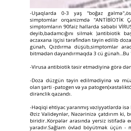
-Uşaqlarda 0-3 yaş "boğaz gəlmə",ös
simptomlar orqanizmdə "ANTİBİOTİK Ç
simptomların 90faiz hallarda səbəbi VİRU
deyib,badamcığını silmək )antibiotik b
əczaxana işçisi tərəfindən təyin edilib do
günah, Qızdırma düşüb,simptomlar arad
bitmədən dayandırmaqda 3 cü günah...Bu "g
-Virusa antibiotik təsir etmədiyinə görə də
-Doza düzgün təyin edilmədiyinə və mü
olan şərti -patogen və ya patogen(xəstəlikt
dirənclik qazandı.
-Həqiqi ehtiyac yaranmış vəziyyətlərdə isə 
Əziz Valideynlər, Nəzərinizə çatdırım ki,
biridir..Körpələr arasında yersiz istifadə 
yaradır.Sağlam övlad böyütmək üçün - m