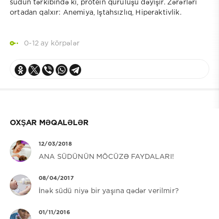
südün tərkibində ki, protein quruluşu dəyişir. Zərərləri
ortadan qalxır: Anemiya, Iştahsızlıq, Hiperaktivlik.
0-12 ay körpələr
OXŞAR MƏQALƏLƏR
12/03/2018
ANA SÜDÜNÜN MÖCÜZƏ FAYDALARI!
08/04/2017
İnək südü niyə bir yaşına qədər verilmir?
01/11/2016