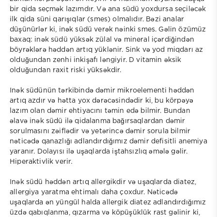
bir qida seçmək lazımdır. Və ana südü yoxdursa seçiləcək
ilk qida süni qarışıqlar (smes) olmalıdır. Bəzi analar
düşünürlər ki, inək südü verək nəinki smes. Gəlin özümüz
baxaq: inək südü yüksək zülal və mineral içərdiğindən
böyrəklərə həddən artıq yüklənir. Sink və yod miqdarı az
olduğundan zenhi inkişafı ləngiyir. D vitamin əksik
olduğundan raxit riski yüksəkdir.
Inək südünün tərkibində dəmir mikroelementi həddən
artıq azdır və hətta yox dərəcəsindədir ki, bu körpəyə
lazım olan dəmir ehtiyacını təmin edə bilmir. Bundan
əlavə inək südü ilə qidalanma bağırsaqlardan dəmir
sorulmasını zəiflədir və yetərincə dəmir sorula bilmir
nəticədə qanazlığı adlandırdığımız dəmir defisitli anemiya
yaranır. Dolayısı ilə uşaqlarda iştahsızlıq əmələ gəlir.
Hiperaktivlik verir.
Inək südü həddən artıq allergikdir və uşaqlarda diatez,
allergiya yaratma ehtimalı daha çoxdur. Nəticədə
uşaqlarda ən yüngül halda allergik diatez adlandırdığımız
üzdə qabıqlanma, qızarma və köpüşüklük rast gəlinir ki,