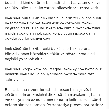
bu adi hal kimi görünsə belə əslində altda yatan gizli və
təhlükəli allergik halın yarana biləcəyindən xəbər verir.
Inək südünün tərkibində olan zülalların terkibi ana südü
ilə tamamilə ziddiyət təşkil edir və körpənin mədə-
bağırsaqları bu zülalları həzm edə bilmir. Nəticədə zülal
miqdarı çox olan inək südü körpə üçün sadəcə qarın
doydurucu bir qidaya çevrilir.
Inək südünün tərkibindəki bu zülallar həzm oluna
bilmədiyindən böyrəklərə çökür və böyrəklərdə ciddi
dəyişikliyə səbəb olur.
Inək südü körpələrdə bağırsaqları zədələyir və hətta ağır
hallarda inək südü alan uşaqlarda nəcisdə qana rast
gəlinə bilir.
Bu sadalanan zərərlər əslində heçdə həmişə gözlə
görünən olmur. Məsləhətdir ki, südün mayalanmış halını
verək uşaqlara az duzlu pendir qatiq kefir kesmik. Çünki
onların alınması zamanı fermentasiya prosesi nəticəsində