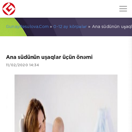
GunayResulova.Com
»
0-12 ay körpələr
» Ana südünün uşaql
Ana südünün uşaqlar üçün önəmi
11/02/2020 14:34