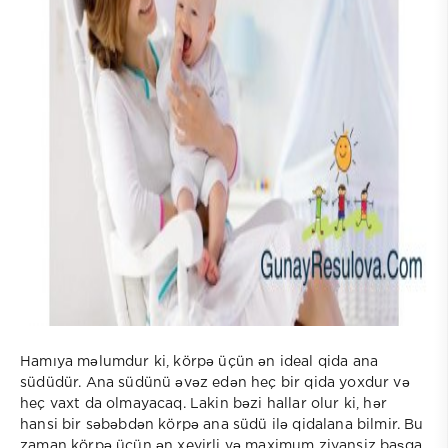
Hamıya məlumdur ki, körpə üçün ən ideal qida ana
südüdür. Ana südünü əvəz edən heç bir qida yoxdur və
heç vaxt da olmayacaq. Lakin bəzi hallar olur ki, hər
hansi bir səbəbdən körpə ana südü ilə qidalana bilmir. Bu
zaman körpə üçün ən xeyirli və maximum ziyansiz başqa