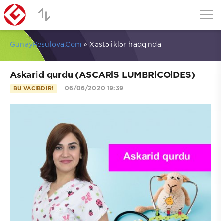
GunayResulova.Com
» Xəstəliklər haqqında
Askarid qurdu (ASCARİS LUMBRİCOİDES)
06/06/2020 19:39
BU VACIBDIR!