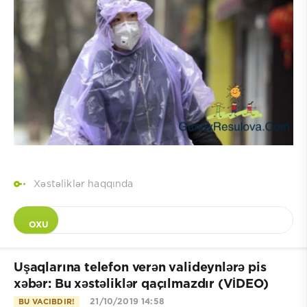
Xəstəliklər haqqında
OXU
Uşaqlarına telefon verən valideynlərə pis
xəbər: Bu xəstəliklər qaçılmazdır (VİDEO)
21/10/2019 14:58
BU VACIBDIR!