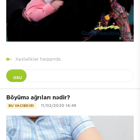
Xəstəliklər haqqında
OXU
Böyümə ağrıları nədir?
11/02/2020 14:49
BU VACIBDIR!