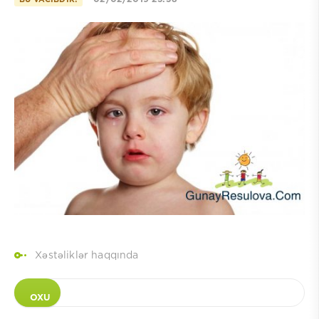
Xəstəliklər haqqında
OXU