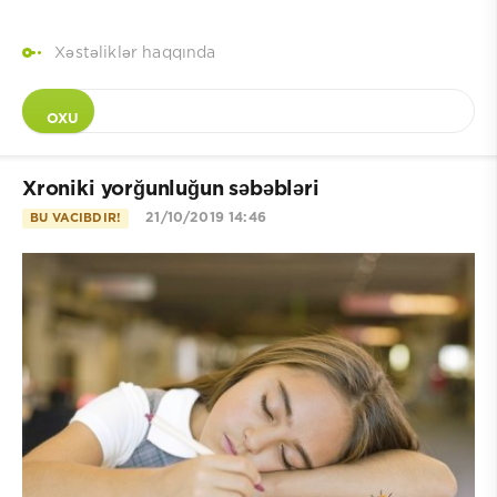
Xəstəliklər haqqında
OXU
Xroniki yorğunluğun səbəbləri
21/10/2019 14:46
BU VACIBDIR!