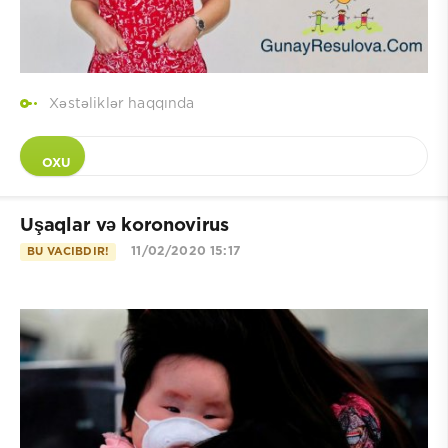
Xəstəliklər haqqında
OXU
Uşaqlar və koronovirus
11/02/2020 15:17
BU VACIBDIR!