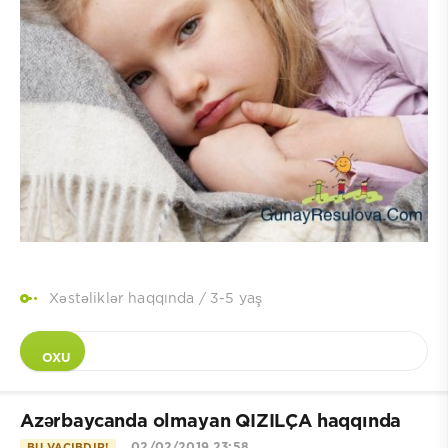
Xəstəliklər haqqında
/
3-5 yaş
OXU
Azərbaycanda olmayan QIZILÇA haqqında
02/02/2019 23:58
BU VACIBDIR!