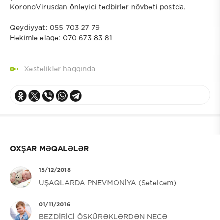
KoronoVirusdan önləyici tədbirlər növbəti postda.
Qeydiyyat: 055 703 27 79
Həkimlə əlaqə: 070 673 83 81
Xəstəliklər haqqında
OXŞAR MƏQALƏLƏR
15/12/2018
UŞAQLARDA PNEVMONİYA (Sətəlcəm)
01/11/2016
BEZDİRİCİ ÖSKÜRƏKLƏRDƏN NECƏ