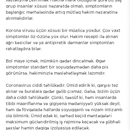
xəstəliyinə çevrilmək riskinə malik olduğuna görə bu yaş
qrup insanlar xüsusi nəzarətdə olmalı, simptomların
başlanğıc mərhələsində artıq mütləq həkim nəzarətinə
alınmalıdırlar.
Korona virusu üçün xüsusi bir müalicə yoxdur. Çox vaxt
simptomlar öz-özünə yox olur. Həkim resepti ilə alınan
ağrı kəsicilər və ya antipiretik dərmanlar simptomları
rahatlaşdıra bilər.
Bol maye içmək, mümkün qədər dincəlmək. Əgər
simptomlar standart bir soyuqdəymədən daha pis
görünürsə, həkiminizlə məsləhətləşmək lazımdır.
Coronavirus ciddi təhlükədir. Ümid edirik ki, qarşısı tez
alınar və buralara qədər gəlib çıxmaz. Gəlsə, bizim üçün
daha ciddi təhlükədir. Çünki, təəsüf ki, həm insanlarda
tibbi maariflənmə və gigiyena mədəniyyəti yüksək deyil,
həm də fövqəladə hallarda soyuqqanlı və nizam intizamlı
ola bilmirik. Ümid edək ki, sərhəd keçid məntəqələri
maksimum gücləndirilmiş iş rejiminə keçəcək və şübhəli
şəxslər həmin dəqiqə izolyasiya ediləcək.