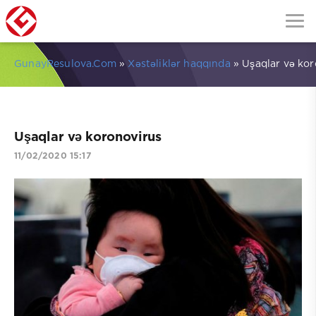
GunayResulova.Com
»
Xəstəliklər haqqında
» Uşaqlar və kor
Uşaqlar və koronovirus
11/02/2020 15:17