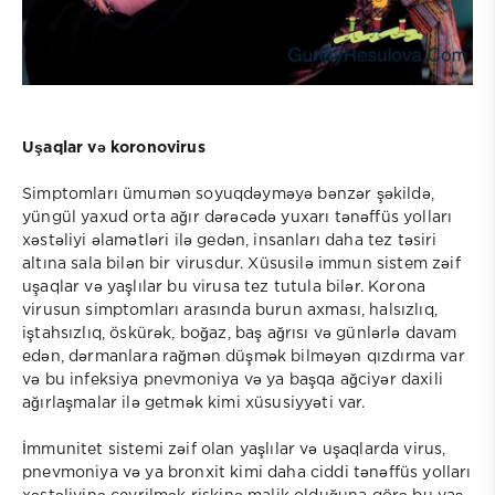
Uşaqlar və koronovirus
Simptomları ümumən soyuqdəyməyə bənzər şəkildə,
yüngül yaxud orta ağır dərəcədə yuxarı tənəffüs yolları
xəstəliyi əlamətləri ilə gedən, insanları daha tez təsiri
altına sala bilən bir virusdur. Xüsusilə immun sistem zəif
uşaqlar və yaşlılar bu virusa tez tutula bilər. Korona
virusun simptomları arasında burun axması, halsızlıq,
iştahsızlıq, öskürək, boğaz, baş ağrısı və günlərlə davam
edən, dərmanlara rağmən düşmək bilməyən qızdırma var
və bu infeksiya pnevmoniya və ya başqa ağciyər daxili
ağırlaşmalar ilə getmək kimi xüsusiyyəti var.
İmmunitet sistemi zəif olan yaşlılar və uşaqlarda virus,
pnevmoniya və ya bronxit kimi daha ciddi tənəffüs yolları