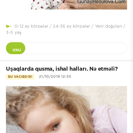
0-12 ay körpələr
/
24-36 ay körpələr
/
Yeni doğulan
/
3-5 yaş
OXU
Uşaqlarda qusma, ishal halları. Nə etməli?
21/10/2019 12:55
BU VACIBDIR!