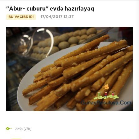
"Abur- cuburu" evdə hazırlayaq
17/04/2017 12:37
BU VACIBDIR!
3-5 yaş