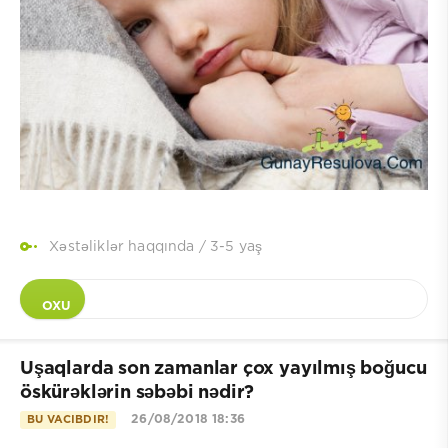
Xəstəliklər haqqında
/
3-5 yaş
OXU
Uşaqlarda son zamanlar çox yayılmış boğucu
öskürəklərin səbəbi nədir?
26/08/2018 18:36
BU VACIBDIR!