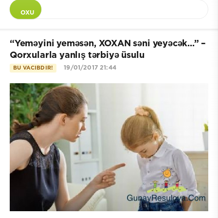
OXU
“Yeməyini yeməsən, XOXAN səni yeyəcək...” –
Qorxularla yanlış tərbiyə üsulu
19/01/2017 21:44
BU VACIBDIR!