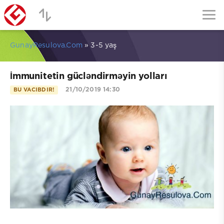
GunayResulova.Com
» 3-5 yaş
İmmunitetin gücləndirməyin yolları
21/10/2019 14:30
BU VACIBDIR!