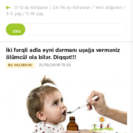
0-12 ay körpələr
/
24-36 ay körpələr
/
Yeni doğulan
/
3-5 yaş
/
5-18 yaş
OXU
İki fərqli adla eyni dərmanı uşağa verməniz
ölümcül ola bilər. Diqqət!!!
21/10/2019 13:22
BU VACIBDIR!