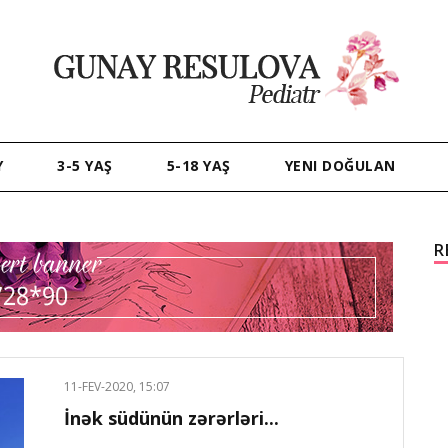
Y
3-5 YAŞ
5-18 YAŞ
YENI DOĞULAN
R
11-FEV-2020, 15:07
İnək südünün zərərləri...