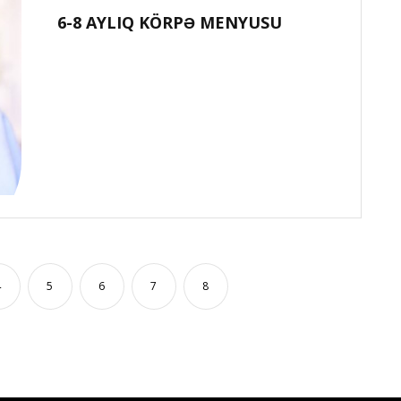
6-8 AYLIQ KÖRPƏ MENYUSU
4
5
6
7
8