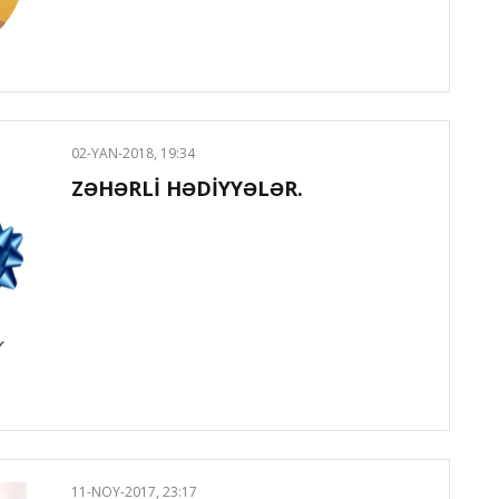
02-YAN-2018, 19:34
ZƏHƏRLİ HƏDİYYƏLƏR.
11-NOY-2017, 23:17