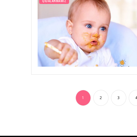
QIDALANMAMIZ
1
2
3