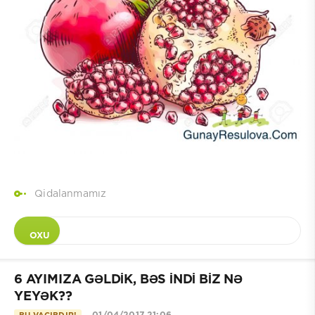
Qidalanmamız
OXU
6 AYIMIZA GƏLDİK, BƏS İNDİ BİZ NƏ
YEYƏK??