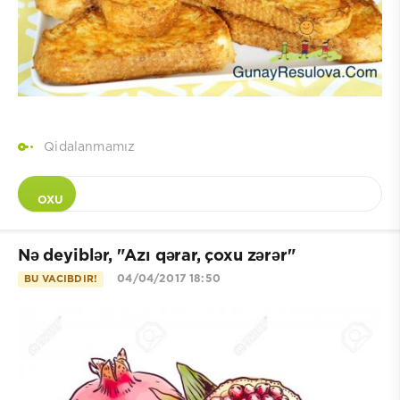
Qidalanmamız
OXU
Nə deyiblər, "Azı qərar, çoxu zərər"
04/04/2017 18:50
BU VACIBDIR!