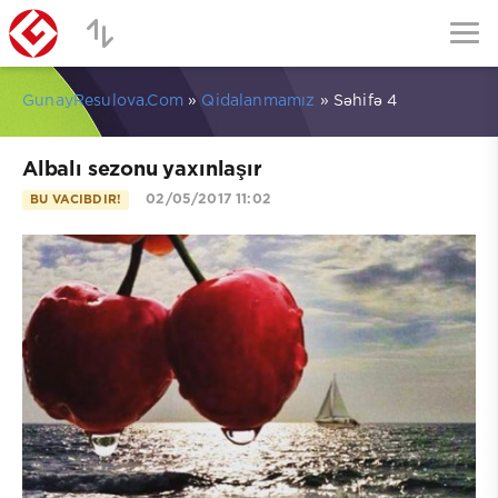
GunayResulova.Com
»
Qidalanmamız
» Səhifə 4
Albalı sezonu yaxınlaşır
02/05/2017 11:02
BU VACIBDIR!