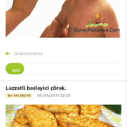
Qidalanmamız
OXU
Ləzzətli bəsləyici çörək.
05/04/2017 22:25
BU VACIBDIR!