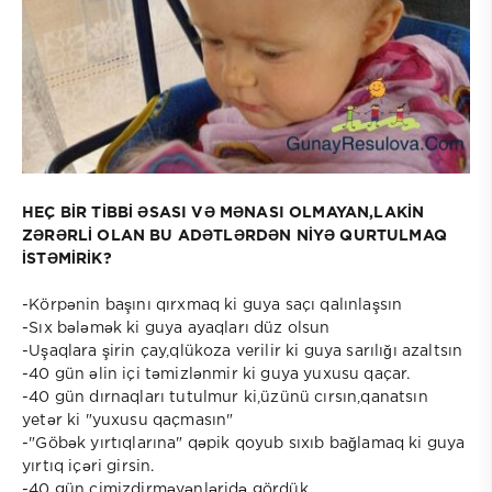
HEÇ BİR TİBBİ ƏSASI VƏ MƏNASI OLMAYAN,LAKİN
ZƏRƏRLİ OLAN BU ADƏTLƏRDƏN NİYƏ QURTULMAQ
İSTƏMİRİK?
-Körpənin başını qırxmaq ki guya saçı qalınlaşsın
-Sıx bələmək ki guya ayaqları düz olsun
-Uşaqlara şirin çay,qlükoza verilir ki guya sarılığı azaltsın
-40 gün əlin içi təmizlənmir ki guya yuxusu qaçar.
-40 gün dırnaqları tutulmur ki,üzünü cırsın,qanatsın
yetər ki "yuxusu qaçmasın"
-"Göbək yırtıqlarına" qəpik qoyub sıxıb bağlamaq ki guya
yırtıq içəri girsin.
-40 gün çimizdirməyənləridə gördük