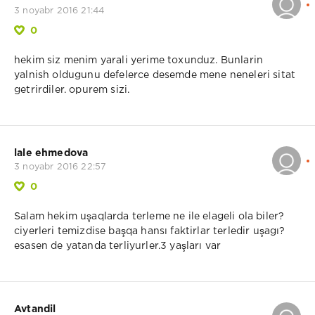
3 noyabr 2016 21:44
0
hekim siz menim yarali yerime toxunduz. Bunlarin
yalnish oldugunu defelerce desemde mene neneleri sitat
getrirdiler. opurem sizi.
lale ehmedova
3 noyabr 2016 22:57
0
Salam hekim uşaqlarda terleme ne ile elageli ola biler?
ciyerleri temizdise başqa hansı faktirlar terledir uşagı?
esasen de yatanda terliyurler.3 yaşları var
Avtandil