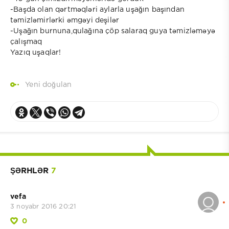
-Başda olan qərtməqləri aylarla uşağın başından
təmizləmirlərki əmgəyi deşilər
-Uşağın burnuna,qulağına çöp salaraq guya təmizləməyə
çalışmaq
Yazıq uşaqlar!
Yeni doğulan
ŞƏRHLƏR
7
vefa
3 noyabr 2016 20:21
0