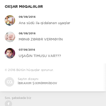
OXŞAR MƏQALƏLƏR
09/09/2016
Ana südü ilə qidalanan uşaqlar
08/09/2016
MƏNƏ ZƏRƏR VERMƏYİN
07/09/2016
UŞAĞIN TİMUSU VAR???
© 2016
Bütün hüquqlar qorunur.
Saytın dizaynı
İBRAHIM ŞIXMƏMMƏDOV
Sos. şəbəkədə biz