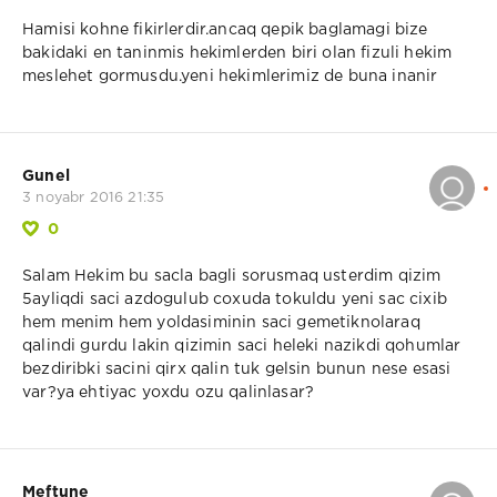
Hamisi kohne fikirlerdir.ancaq qepik baglamagi bize
bakidaki en taninmis hekimlerden biri olan fizuli hekim
meslehet gormusdu.yeni hekimlerimiz de buna inanir
Gunel
3 noyabr 2016 21:35
0
Salam Hekim bu sacla bagli sorusmaq usterdim qizim
5ayliqdi saci azdogulub coxuda tokuldu yeni sac cixib
hem menim hem yoldasiminin saci gemetiknolaraq
qalindi gurdu lakin qizimin saci heleki nazikdi qohumlar
bezdiribki sacini qirx qalin tuk gelsin bunun nese esasi
var?ya ehtiyac yoxdu ozu qalinlasar?
Meftune