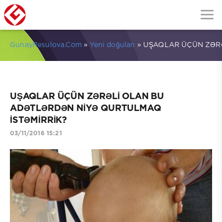
GunayResulova.Com
»
Yeni doğulan
» UŞAQLAR ÜÇÜN ZƏR
UŞAQLAR ÜÇÜN ZƏRƏLİ OLAN BU
ADƏTLƏRDƏN NİYƏ QURTULMAQ
İSTƏMİRRİK?
03/11/2016 15:21