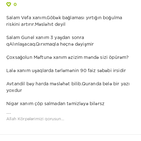
0
Salam Vefa xanım.Göbək bağlaması yırtığın boğulma
riskini artırır.Məsləhıt deyil
Salam Gunel xanım 3 yaşdan sonra
qAlınlaşacaq.Qırxmaqla heçnə dəyişmir
Çoxsağolun Məftunə xanım əzizim məndə sizi öpürəm?
Lalə xanım uşaqlarda tərləmənin 90 faiz səbəbi irsidir
Avtandil bəy harda məsləhət bilib.Quranda belə bir yazı
yoxdur
Nigar xanım çöp salmadan təmizləyə bilərsz
---
Allah Körpələrimizi qorusun...