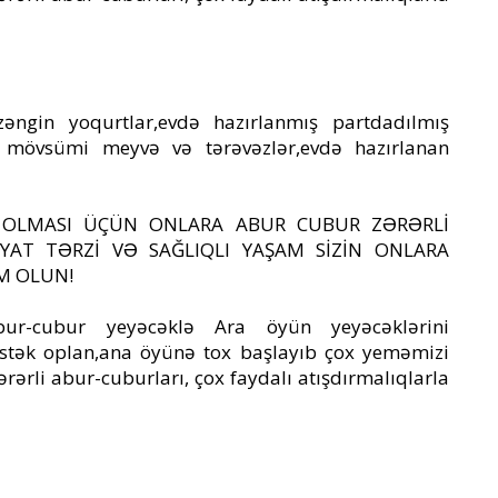
zəngin yoqurtlar,evdə hazırlanmış partdadılmış
v mövsümi meyvə və tərəvəzlər,evdə hazırlanan
M OLMASI ÜÇÜN ONLARA ABUR CUBUR ZƏRƏRLİ
ƏYAT TƏRZİ VƏ SAĞLIQLI YAŞAM SİZİN ONLARA
M OLUN!
ur-cubur yeyəcəklə Ara öyün yeyəcəklərini
tək oplan,ana öyünə tox başlayıb çox yeməmizi
ərli abur-cuburları, çox faydalı atışdırmalıqlarla