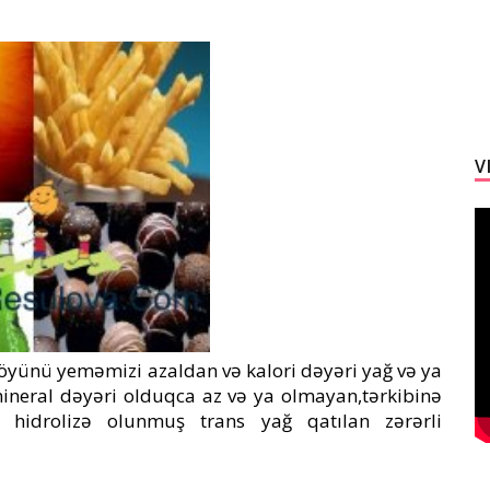
V
yünü yeməmizi azaldan və kalori dəyəri yağ və ya
mineral dəyəri olduqca az və ya olmayan,tərkibinə
 hidrolizə olunmuş trans yağ qatılan zərərli