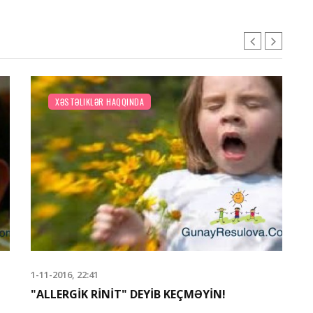
XƏSTƏLIKLƏR HAQQINDA
1-11-2016, 22:41
12
"ALLERGİK RİNİT" DEYİB KEÇMƏYİN!
"