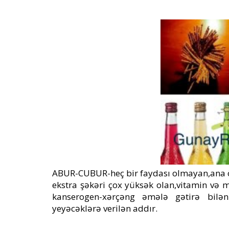
ABUR-CUBUR-heç bir faydası olmayan,ana ö
ekstra şəkəri çox yüksək olan,vitamin və 
kanserogen-xərçəng əmələ gətirə bilən
yeyəcəklərə verilən addır.