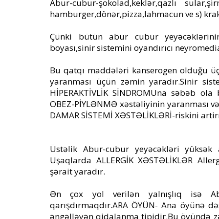
Abur-cubur-şokolad,keklər,qazlı sular,şirn
hamburger,dönər,pizza,lahmacun ve s) krak
Çünki bütün abur cubur yeyəcəklərinin
boyası,sinir sistemini oyandırıcı neyromed
Bu qatqı maddələri kanserogen olduğu
yaranması üçün zəmin yaradır.Sinir sist
HİPERAKTİVLİK SİNDROMUna səbəb ola bil
OBEZ-PİYLƏNMƏ xəstəliyinin yaranması v
DAMAR SİSTEMİ XƏSTƏLİKLƏRİ-riskini artir
Üstəlik Abur-cubur yeyəcəkləri yüksək 
Uşaqlarda ALLERGİK XƏSTƏLİKLƏR Allergi
şərait yaradır.
Ən çox yol verilən yalnışlıq isə Ab
qarışdırmaqdır.ARA ÖYÜN- Ana öyünə dəs
əngəlləyən qidalanma tipidir.Bu öyündə zər