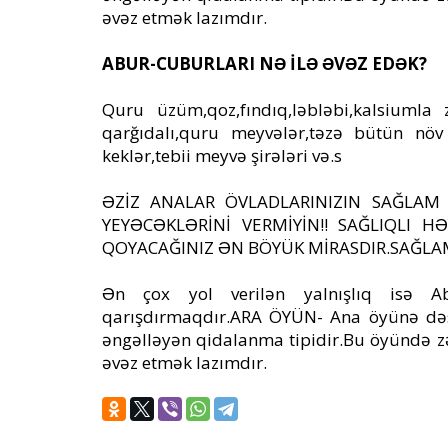
əvəz etmək lazımdır.
ABUR-CUBURLARI NƏ İLƏ ƏVƏZ EDƏK?
Quru üzüm,qoz,fındıq,ləbləbi,kalsiumla 
qarğıdalı,quru meyvələr,təzə bütün nö
keklər,tebii meyvə şirələri və.s
ƏZİZ ANALAR ÖVLADLARINIZIN SAĞLA
YEYƏCƏKLƏRİNİ VERMİYİN!! SAĞLIQLI H
QOYACAĞINIZ ƏN BÖYÜK MİRASDIR.SAĞLA
Ən çox yol verilən yalnışlıq isə Ab
qarışdırmaqdır.ARA ÖYÜN- Ana öyünə dəs
əngəlləyən qidalanma tipidir.Bu öyündə zər
əvəz etmək lazımdır.