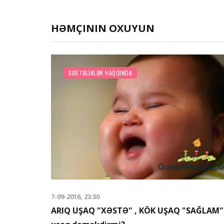
HƏMÇININ OXUYUN
XƏSTƏLIKLƏR HAQQINDA
7-09-2016, 23:30
A SÜDÜ
ARIQ UŞAQ "XƏSTƏ" , KÖK UŞAQ "SAĞLAM"