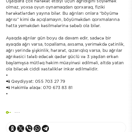
Uşaqlara çox hərəkət etdiyi üçün ağrıdığını söyləmək
olmaz, yoxsa oyun oynamaqdan qorxaraq, fiziki
hərəkətlərdən yayına bilər. Bu ağrıları onlara “böyümə
ağrısı” kimi də açıqlamayın, böyüməkdən qorxmalarına
hətta yeməkdən kəsilmələrinə səbəb ola bilər.
Ayaqda ağrılar gün boyu da davam edir, sadəcə bir
ayaqda ağrı varsa, topallama, axsama, yeriməkdə çətinlik,
ağrı yerində şişkinlik, hərarət, qızarıqlıq varsa, bu ağrılar
ağrıkəsici tələb edəcək qədər güclü və 3 yaşdan erkən
başlamışsa mütləq həkim müayinəsi edilməli, altda yatan
ola biləcək ciddi xəstəliklər inkar edilməlidir.
•
📲 Qeydiyyat: 055 703 27 79
📲 Həkimlə əlaqə: 070 673 83 81
•
---