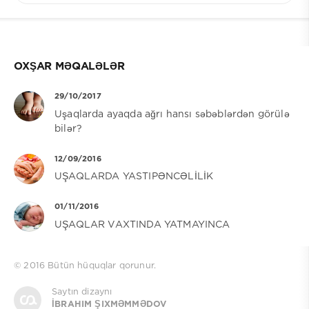
OXŞAR MƏQALƏLƏR
29/10/2017
Uşaqlarda ayaqda ağrı hansı səbəblərdən görülə
bilər?
12/09/2016
UŞAQLARDA YASTIPƏNCƏLİLİK
01/11/2016
UŞAQLAR VAXTINDA YATMAYINCA
© 2016
Bütün hüquqlar qorunur.
Saytın dizaynı
İBRAHIM ŞIXMƏMMƏDOV