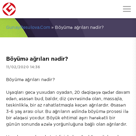
GunayResulova.Com
» Böyümə ağrıları nədir?
Böyümə ağrıları nədir?
11/02/2020 14:36
Böyümə ağrıları nədir?
Uşaqları gecə yuxudan oyadan, 20 dəqiqəyə qədər davam
edən, əsasən bud, baldır, diz çevrəsində olan, massajla,
teskinliklə, bir az rahatlatmaqla keçən ağrılardır. Əsasən
3-6 yaş arası olur. Bu ağrıların əslində böyümə prosesi ilə
bir əlaqəsi yoxdur. Böyük ehtimal aşırı hərəkətli bir
günün sonunda əzələ yorğunluğuna bağlı olan ağrılardır.